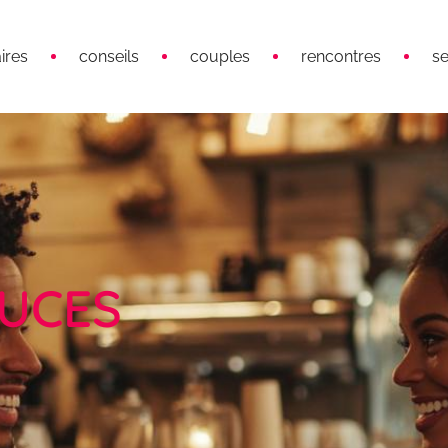
ires
conseils
couples
rencontres
s
TUCES