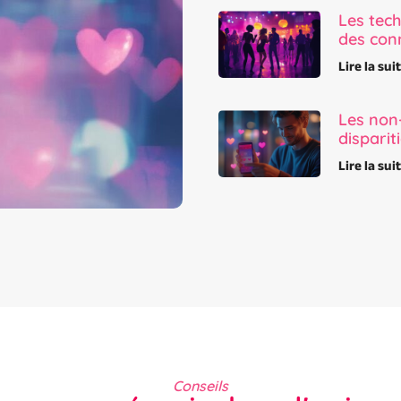
Les tech
des con
Lire la sui
Les non-
disparit
Lire la sui
Conseils