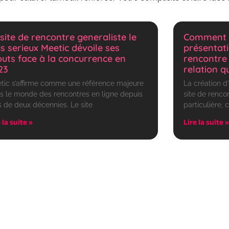
 site de rencontre generaliste le
Comment r
us serieux Meetic dévoile ses
présentati
outs face à la concurrence en
rencontre 
23
relation q
tic s’affirme comme une référence majeure
La création d
s le monde des rencontres en ligne depuis
site de renco
s de deux décennies. Le site
particulière, 
 la suite »
Lire la suite »