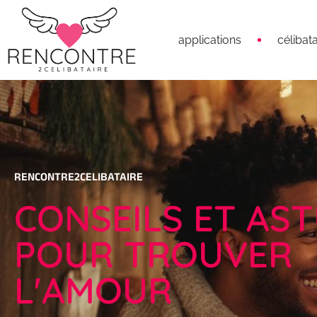
applications
célibata
RENCONTRE2CELIBATAIRE
CONSEILS ET AS
POUR TROUVER
L'AMOUR