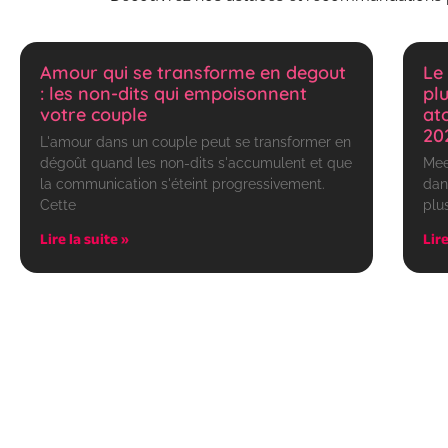
Amour qui se transforme en degout
Le
: les non-dits qui empoisonnent
pl
votre couple
at
20
L'amour dans un couple peut se transformer en
dégoût quand les non-dits s'accumulent et que
Mee
la communication s'éteint progressivement.
dan
Cette
plu
Lire la suite »
Lire