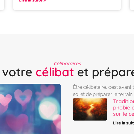
Lire la suite »
Célibataires
 votre
célibat
et prépar
Être célibataire, c’est avan
soi et de préparer le terrai
Traditio
phobie d
sur le c
Lire la sui