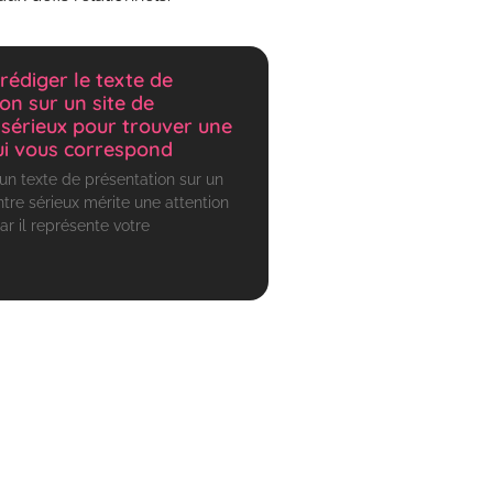
édiger le texte de
on sur un site de
sérieux pour trouver une
ui vous correspond
’un texte de présentation sur un
ntre sérieux mérite une attention
car il représente votre