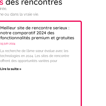
s
des rencontres
irée,
e ou dans la vraie vie.
Meilleur site de rencontre serieux :
notre comparatif 2024 des
fonctionnalités premium et gratuites
19 juin 2024
La recherche de l’âme sœur évolue avec les
technologies en 2024. Les sites de rencontre
offrent des opportunités variées pour
Lire la suite »