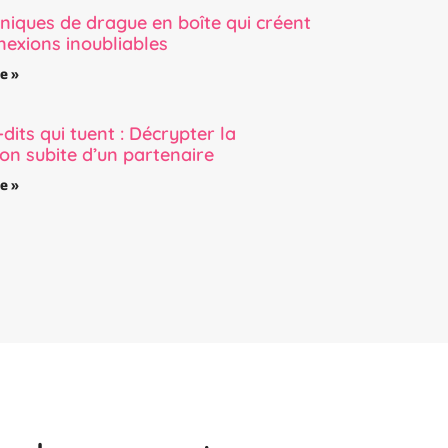
niques de drague en boîte qui créent
nexions inoubliables
te »
dits qui tuent : Décrypter la
ion subite d’un partenaire
te »