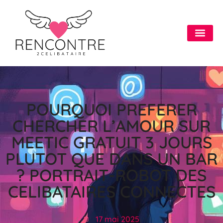
POURQUOI PREFERER
CHERCHER L’AMOUR SUR
MEETIC GRATUIT 3 JOURS
PLUTOT QUE DANS UN BAR
? PORTRAIT-ROBOT DES
CELIBATAIRES CONNECTES
17 mai 2025