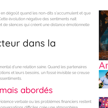
 en dégoût quand les non-dits s'accumulent et que
ette évolution négative des sentiments naît
t de silences qui créent une distance émotionnelle
cteur dans la
Ar
ental d'une relation saine. Quand les partenaires
ions et leurs besoins, un fossé invisible se creuse
essentiments.
amais abordés
violence verbale ou les problèmes financiers restent
conversations difficiles crée une atmosphère