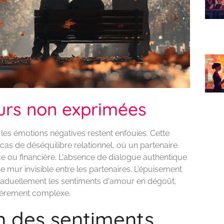
urs non exprimées
les émotions négatives restent enfouies. Cette
 cas de déséquilibre relationnel, où un partenaire
 ou financière. L'absence de dialogue authentique
e mur invisible entre les partenaires. L'épuisement
aduellement les sentiments d'amour en dégoût,
lièrement complexe.
n des sentiments