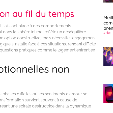
on au fil du temps
Meil
comp
t, laissant place à des comportements
prem
 dans la sphère intime, reflète un déséquilibre
19 juin
ne option constructive, mais nécessite l'engagement
ue s'installe face à ces situations, rendant difficile
 questions pratiques comme le logement entrent en
otionnelles non
s phases difficiles où les sentiments d'amour se
ransformation survient souvent à cause de
créant une spirale destructrice dans la dynamique