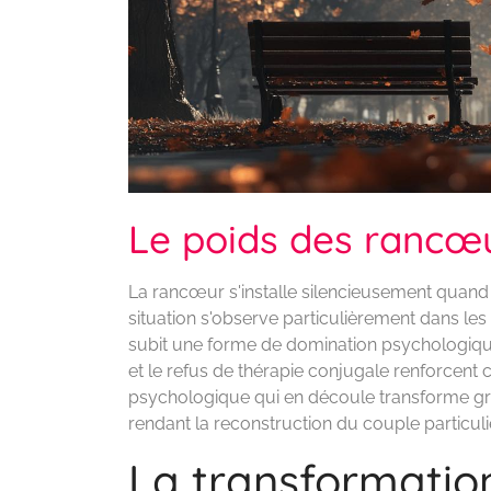
Le poids des rancœ
La rancœur s'installe silencieusement quand 
situation s'observe particulièrement dans les
subit une forme de domination psychologique
et le refus de thérapie conjugale renforcent c
psychologique qui en découle transforme gr
rendant la reconstruction du couple particu
La transformatio