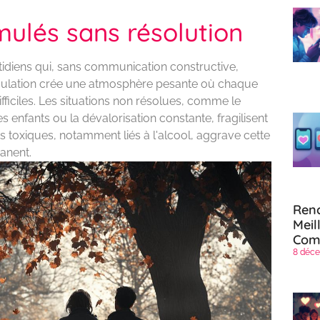
ulés sans résolution
idiens qui, sans communication constructive,
ulation crée une atmosphère pesante où chaque
iciles. Les situations non résolues, comme le
enfants ou la dévalorisation constante, fragilisent
s toxiques, notamment liés à l'alcool, aggrave cette
manent.
Renc
Meil
Com
8 déce